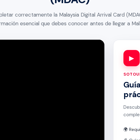
etar correctamente la Malaysia Digital Arrival Card (MDA
ormación esencial que debes conocer antes de llegar a Mala
▶
SOTOUR
Guía
prác
Descubr
complet
🌍 Requ