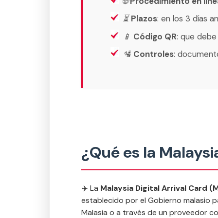
🌐
Procedimiento en líne
⏳
Plazos
: en los 3 días a
📱
Código QR
: que debe
🛂
Controles
: documento
¿Qué es la Malaysi
✈️ La
Malaysia Digital Arrival Card 
establecido por el Gobierno malasio pa
Malasia o a través de un proveedor co