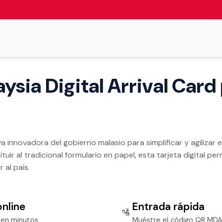
aysia Digital Arrival Card 
iva innovadora del gobierno malasio para simplificar y agilizar
ir al tradicional formulario en papel, esta tarjeta digital permi
 al país.
nline
Entrada rápida
🛂
l en minutos.
Muéstre el código QR MDAC