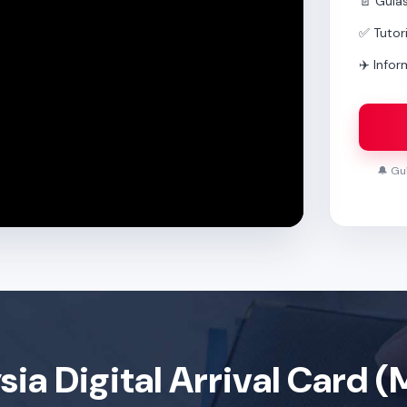
📄 Guía
✅ Tutor
✈️ Infor
🔔 Gu
sia Digital Arrival Card 