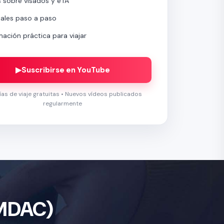
s sobre visados y eTA
iales paso a paso
mación práctica para viajar
▶
Suscribirse en YouTube
ías de viaje gratuitas • Nuevos vídeos publicados
regularmente
(MDAC)