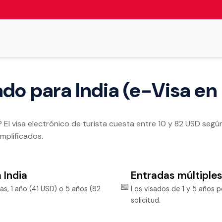
ado para India (e-Visa en 
e? El visa electrónico de turista cuesta entre 10 y 82 USD según
implificados.
 India
Entradas múltiple
📅
as, 1 año (41 USD) o 5 años (82
Los visados de 1 y 5 años p
solicitud.