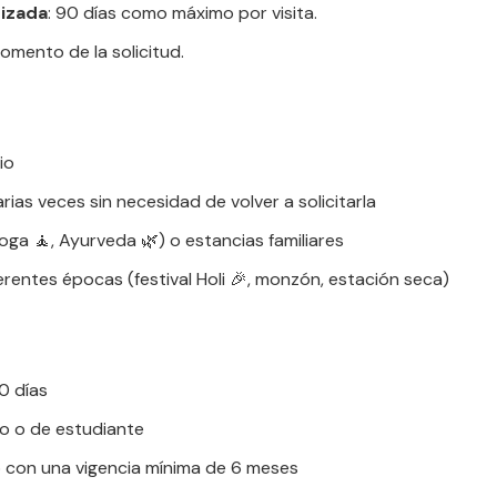
rizada
: 90 días como máximo por visita.
momento de la solicitud.
io
varias veces sin necesidad de volver a solicitarla
yoga 🧘, Ayurveda 🌿) o estancias familiares
ferentes épocas (festival Holi 🎉, monzón, estación seca)
0 días
jo o de estudiante
o con una vigencia mínima de 6 meses