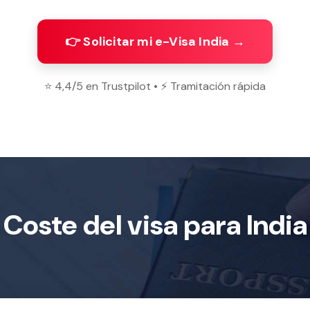
👉 Solicitar mi e-Visa India →
⭐ 4,4/5 en Trustpilot • ⚡ Tramitación rápida
Coste del visa para India