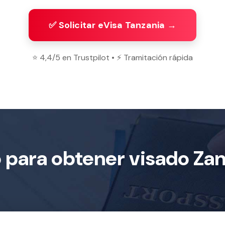
✅ Solicitar eVisa Tanzania →
⭐ 4,4/5 en Trustpilot • ⚡ Tramitación rápida
o para obtener visado Zan