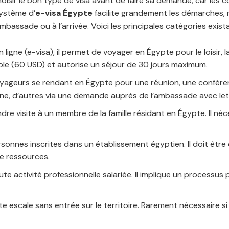
hoisir le bon type de visa avant de faire sa demande, car les co
système d’
e-visa Égypte
facilite grandement les démarches, 
ssade ou à l’arrivée. Voici les principales catégories exista
 ligne (e-visa), il permet de voyager en Égypte pour le loisir, l
ple (60 USD) et autorise un séjour de 30 jours maximum.
oyageurs se rendant en Égypte pour une réunion, une confére
gne, d’autres via une demande auprès de l’ambassade avec lett
ndre visite à un membre de la famille résidant en Égypte. Il néc
rsonnes inscrites dans un établissement égyptien. Il doit êt
e ressources.
ute activité professionnelle salariée. Il implique un processus
te escale sans entrée sur le territoire. Rarement nécessaire s