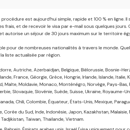
la procédure est aujourd’hui simple, rapide et 100 % en ligne. Il 
les frais, et de recevoir le visa par e-mail sous quelques jours.
t autorise un séjour de 30 jours maximum sur le territoire ég
onible pour de nombreuses nationalités à travers le monde. Q
la liste actualisée par région.
dorre, Autriche, Azerbaïdjan, Belgique, Biélorussie, Bosnie-Her
nde, France, Géorgie, Grèce, Hongrie, Irlande, Islande, Italie, 
 Malte, Moldavie, Monaco, Monténégro, Norvège, Pays-Bas, P
erbie, Slovaquie, Slovénie, Suède, Suisse, Ukraine, Royaume-Uni
 Canada, Chili, Colombie, Équateur, États-Unis, Mexique, Parag
ne, Corée du Sud, Inde, Indonésie, Japon, Kazakhstan, Malaisie,
, Tadjikistan, Taïwan, Thaïlande, Vietnam.
e, Bahreïn, Émirats arabes unis, Israël (visa uniquement pour 