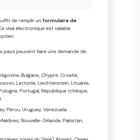
suffit de remplir un
formulaire de
 Ce visa électronique est valable
yptien.
uels pays peuvent faire une demande de
zégovine, Bulgarie, Chypre, Croatie,
Kosovo, Lettonie, Liechtenstein, Lituanie,
ologne, Portugal, République tchèque,
.
uay, Pérou, Uruguay, Venezuela.
 Maldives, Nouvelle-Zélande, Pakistan,
certaines zones du Sinaï), Koweït, Oman,