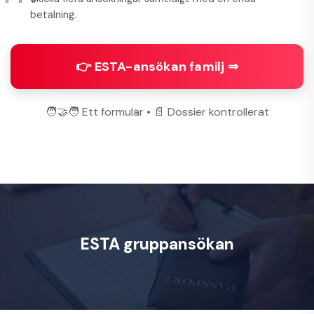
betalning.
👉 ESTA-ansökan familj ⇒
🧑‍🤝‍🧑 Ett formulär • 📄 Dossier kontrollerat
ESTA gruppansökan