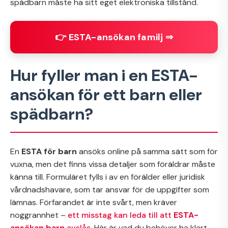
spädbarn måste ha sitt eget elektroniska tillstånd.
👉 ESTA-ansökan familj ⇒
Hur fyller man i en ESTA-
ansökan för ett barn eller
spädbarn?
En
ESTA för barn
ansöks online på samma sätt som för
vuxna, men det finns vissa detaljer som föräldrar måste
känna till. Formuläret fylls i av en förälder eller juridisk
vårdnadshavare, som tar ansvar för de uppgifter som
lämnas. Förfarandet är inte svårt, men kräver
noggrannhet –
ett misstag kan leda till att
ESTA-
ansökan barn
avslås
. Här är vad du behöver ha klart